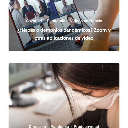
Covid-19
·
Pandemia
·
Videoconferencia
¿Héroes o demonios pandémicos? Zoom y
otras aplicaciones de vídeo
Dirección
·
Pandemia
·
Productividad